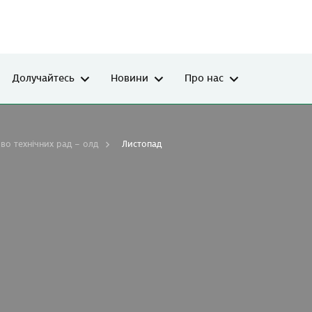
Долучайтесь
Новини
Про нас
ово технічних рад – олд
Листопад