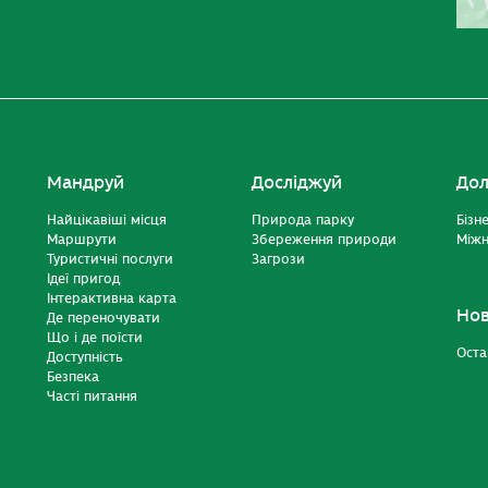
Мандруй
Досліджуй
Дол
Найцікавіші місця
Природа парку
Бізн
Маршрути
Збереження природи
Міжн
Туристичні послуги
Загрози
Ідеї пригод
Інтерактивна карта
Но
Де переночувати
Що і де поїсти
Оста
Доступність
Безпека
Часті питання