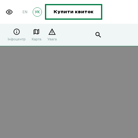
EN
УК
Купити квиток
Інфоцентр
Карта
Увага