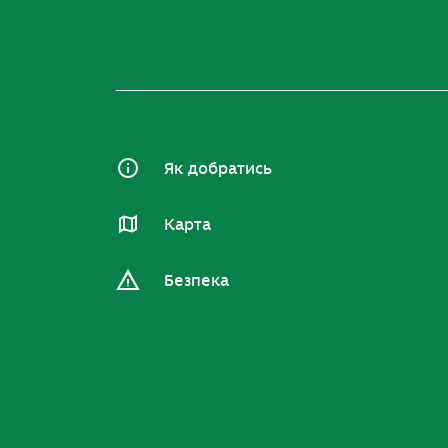
Як добратись
Карта
Безпека