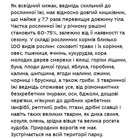
Як всеїдний хижак, ведмідь схильний до
рослинної їжі, має відносно довгий кишківник,
що майже у 7,7 раза перевищує довжину тіла.
Частка рослинної їжі у річному раціоні
становить 60-75%, залежно від її наявності та
сезону. У складі рослинних кормів близько
100 видів рослин: соковиті трави і їх коріння,
овес, пшениця, ячмінь, кукурудза, кора
молодих дерев смереки і ялиці, горіхи ліщини,
бука, плоди дикої груші, яблука, горобина,
калина, шипшина, ягоди малини, ожини,
чорниці і брусниці, а також гриби. З тваринної
їжі ведмідь споживає усе, від різноманітних
безхребетних (мурахи, оси, бджоли, дощові
черв’яки, м’якуни) до дрібних хребетних
(амфібії, рептилії, риби, птахи, дрібні ссавці) і
навіть таких великих тварин, як дика свиня,
козуля, олень, зрідка вівця та велика рогата
худоба. Природних ворогів не має.
Зустрічається на всій території парку.