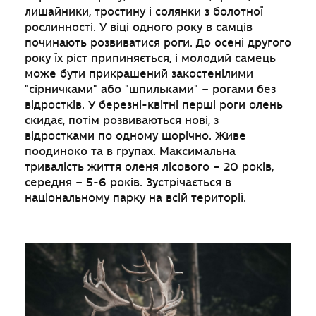
лишайники, тростину і солянки з болотної
рослинності. У віці одного року в самців
починають розвиватися роги. До осені другого
року їх ріст припиняється, і молодий самець
може бути прикрашений закостенілими
"сірничками" або "шпильками" – рогами без
відростків. У березні-квітні перші роги олень
скидає, потім розвиваються нові, з
відростками по одному щорічно. Живе
поодиноко та в групах. Максимальна
тривалість життя оленя лісового – 20 років,
середня – 5-6 років. Зустрічається в
національному парку на всій території.