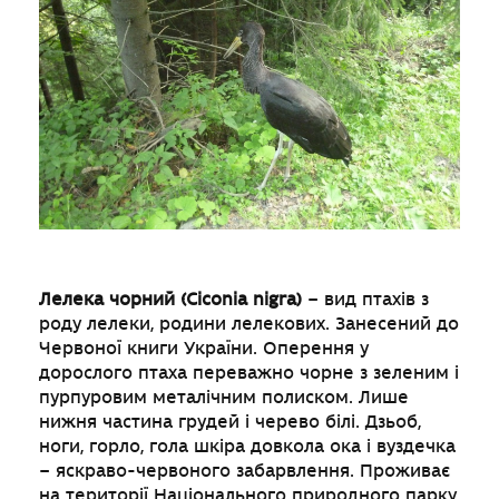
Лелека чорний (Ciconia nigra)
– вид птахів з
роду лелеки, родини лелекових. Занесений до
Червоної книги України. Оперення у
дорослого птаха переважно чорне з зеленим і
пурпуровим металічним полиском. Лише
нижня частина грудей і черево білі. Дзьоб,
ноги, горло, гола шкіра довкола ока і вуздечка
– яскраво-червоного забарвлення. Проживає
на території Національного природного парку