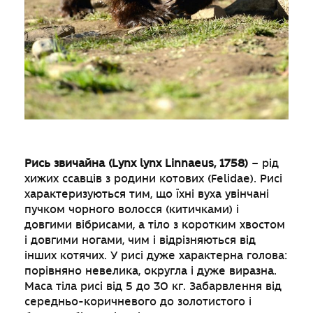
Рись звичайна (Lynx lynx Linnaeus, 1758)
– рід
хижих ссавців з родини котових (Felidae). Рисі
характеризуються тим, що їхні вуха увінчані
пучком чорного волосся (китичками) і
довгими вібрисами, а тіло з коротким хвостом
і довгими ногами, чим і відрізняються від
інших котячих. У рисі дуже характерна голова:
порівняно невелика, округла і дуже виразна.
Маса тіла рисі від 5 до 30 кг. Забарвлення від
середньо-коричневого до золотистого і