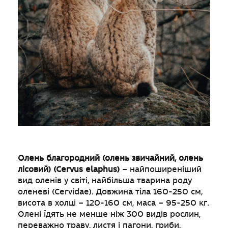
Олень благородний (олень звичайний, олень
лісовий) (Cervus elaphus)
– найпоширеніший
вид оленів у світі, найбільша тварина роду
оленеві (Cervidae). Довжина тіла 160-250 см,
висота в холці – 120-160 см, маса – 95-250 кг.
Олені їдять не менше ніж 300 видів рослин,
переважно траву, листя і пагони, гриби,