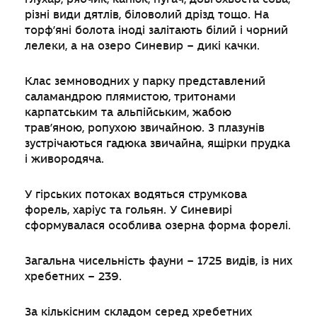
різні види дятлів, біловолий дрізд тощо. На
торф’яні болота іноді залітають білий і чорний
лелеки, а на озеро Синевир – дикі качки.
Клас земноводних у парку представлений
саламандрою плямистою, тритонами
карпатським та альпійським, жабою
трав’яною, ропухою звичайною. З плазунів
зустрічаються гадюка звичайна, ящірки прудка
і живородяча.
У гірських потоках водяться струмкова
форель, харіус та гольян. У Синевирі
сформувалася особлива озерна форма форелі.
Загальна чисельність фауни – 1725 видів, із них
хребетних – 239.
За кількісним складом серед хребетних