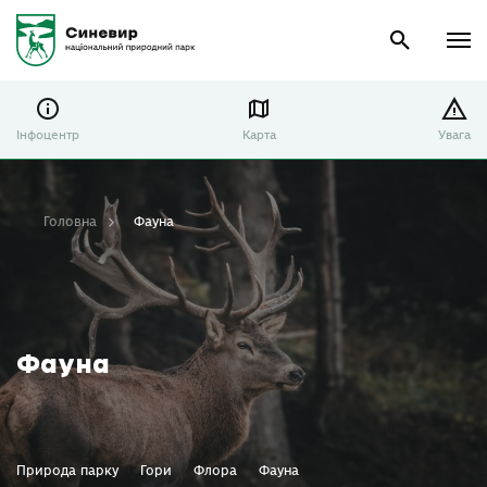
Інфоцентр
Карта
Увага
Головна
Фауна
Фауна
Природа парку
Гори
Флора
Фауна