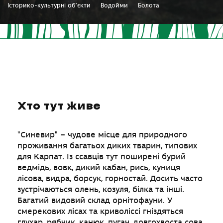
Історико-культурні об’єкти
Водойми
Болота
Хто тут живе
"Синевир" – чудове місце для природного
проживання багатьох диких тварин, типових
для Карпат. Із ссавців тут поширені бурий
ведмідь, вовк, дикий кабан, рись, куниця
лісова, видра, борсук, горностай. Досить часто
зустрічаються олень, козуля, білка та інші.
Багатий видовий склад орнітофауни. У
смерекових лісах та криволіссі гніздяться
глухар, рябчик, канюк, пугач, довгохвоста сова,