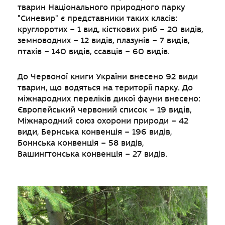
тварин Національного природного парку
"Синевир" є представники таких класів:
круглоротих – 1 вид, кісткових риб – 20 видів,
земноводних – 12 видів, плазунів – 7 видів,
птахів – 140 видів, ссавців – 60 видів.
До Червоної книги України внесено 92 види
тварин, що водяться на території парку. До
міжнародних переліків дикої фауни внесено:
Європейський червоний список – 19 видів,
Міжнародний союз охорони природи – 42
види, Бернська конвенція – 196 видів,
Боннська конвенція – 58 видів,
Вашингтонська конвенція – 27 видів.