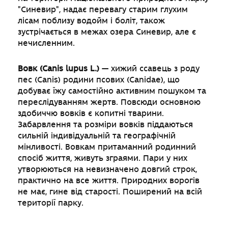
"Синевир", надає перевагу старим глухим
лісам поблизу водойм і боліт, також
зустрічається в межах озера Синевир, але є
нечисленним.
Вовк (Canis lupus L.)
— хижий ссавець з роду
пес (Canis) родини псових (Canidae), що
добуває їжу самостійно активним пошуком та
переслідуванням жертв. Повсюди основною
здобиччю вовків є копитні тварини.
Забарвлення та розміри вовків піддаються
сильній індивідуальній та географічній
мінливості. Вовкам притаманний родинний
спосіб життя, живуть зграями. Пари у них
утворюються на невизначено довгий строк,
практично на все життя. Природних ворогів
не має, гине від старості. Поширений на всій
території парку.