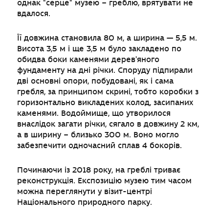
однак "серце" музею – греблю, врятувати не
вдалося.
Її довжина становила 80 м, а ширина — 5,5 м.
Висота 3,5 м і ще 3,5 м було закладено по
обидва боки каменями дерев'яного
фундаменту на дні річки. Споруду підпирали
дві основні опори, побудовані, як і сама
гребля, за принципом скрині, тобто коробки з
горизонтально викладених колод, засипаних
каменями. Водоймище, що утворилося
внаслідок загати річки, сягало в довжину 2 км,
а в ширину – близько 300 м. Воно могло
забезпечити одночасний сплав 4 бокорів.
Починаючи із 2018 року, на греблі триває
реконструкція. Експозицію музею тим часом
можна переглянути у візит-центрі
Національного природного парку.