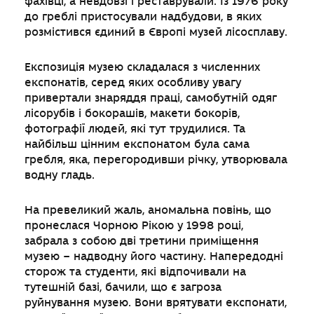
фахівці, а невдовзі і реставрували. Із 1976 року
до греблі пристосували надбудови, в яких
розмістився єдиний в Європі музей лісосплаву.
Експозиція музею складалася з численних
експонатів, серед яких особливу увагу
привертали знаряддя праці, самобутній одяг
лісорубів і бокорашів, макети бокорів,
фотографії людей, які тут трудилися. Та
найбільш цінним експонатом була сама
гребля, яка, перегородивши річку, утворювала
водну гладь.
На превеликий жаль, аномальна повінь, що
пронеслася Чорною Рікою у 1998 році,
забрала з собою дві третини приміщення
музею – надводну його частину. Напередодні
сторож та студенти, які відпочивали на
тутешній базі, бачили, що є загроза
руйнування музею. Вони врятувати експонати,