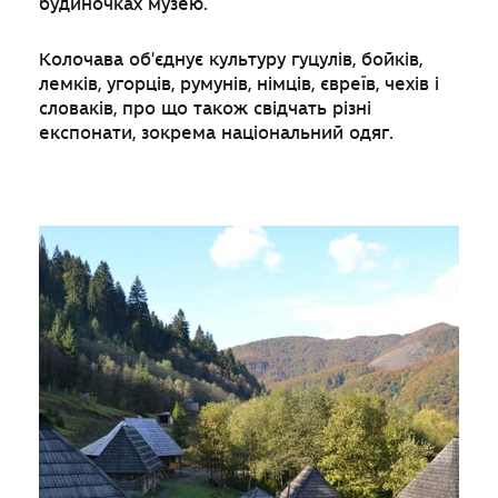
будиночках музею.
Колочава об'єднує культуру гуцулів, бойків,
лемків, угорців, румунів, німців, євреїв, чехів і
словаків, про що також свідчать різні
експонати, зокрема національний одяг.