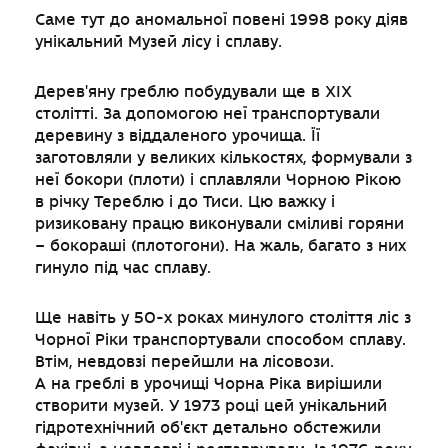
Саме тут до аномальної повені 1998 року діяв
унікальний Музей лісу і сплаву.
Дерев'яну греблю побудували ще в XIX
столітті. За допомогою неї транспортували
деревину з віддаленого урочища. Її
заготовляли у великих кількостях, формували з
неї бокори (плоти) і сплавляли Чорною Рікою
в річку Тереблю і до Тиси. Цю важку і
ризиковану працю виконували сміливі горяни
– бокораші (плотогони). На жаль, багато з них
гинуло під час сплаву.
Ще навіть у 50-х роках минулого століття ліс з
Чорної Ріки транспортували способом сплаву.
Втім, невдовзі перейшли на лісовози.
А на греблі в урочищі Чорна Ріка вирішили
створити музей. У 1973 році цей унікальний
гідротехнічний об'єкт детально обстежили