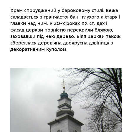
Храм споруджений у бароковому стилі. Вежа
складається з гранчастої бані, глухого ліхтаря і
главки над ним. У 20-х роках ХХ ст. дах і
фасад церкви повністю перекрили бляхою,
заховавши під нею дерево. Біля церкви також
збереглася дерев’яна двоярусна дзвіниця з
декоративним куполом.