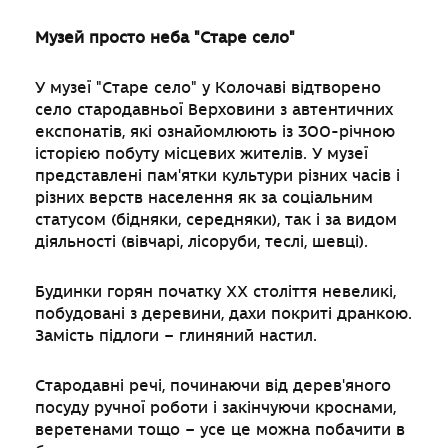
Музей просто неба "Старе село"
У музеї "Старе село" у Колочаві відтворено
село стародавньої Верховини з автентичних
експонатів, які ознайомлюють із 300-річною
історією побуту місцевих жителів. У музеї
представлені пам'ятки культури різних часів і
різних верств населення як за соціальним
статусом (бідняки, середняки), так і за видом
діяльності (вівчарі, лісоруби, теслі, шевці).
Будинки горян початку XX століття невеликі,
побудовані з деревини, дахи покриті дранкою.
Замість підлоги – глиняний настил.
Стародавні речі, починаючи від дерев'яного
посуду ручної роботи і закінчуючи кроснами,
веретенами тощо – усе це можна побачити в