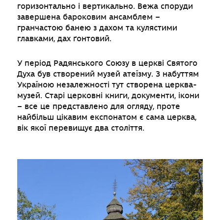
горизонтально і вертикально. Вежа споруди
завершена бароковим ансамблем –
гранчастою банею з дахом та кулястими
главками, дах ґонтовий.
У період Радянського Союзу в церкві Святого
Духа був створений музей атеїзму. З набуттям
Україною незалежності тут створена церква-
музей. Старі церковні книги, документи, ікони
– все це представлено для огляду, проте
найбільш цікавим експонатом є сама церква,
вік якої перевищує два століття.