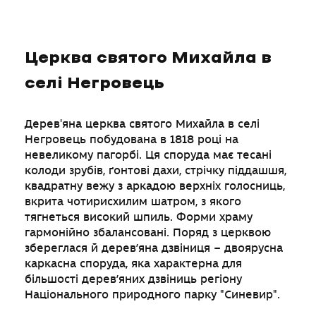
Церква святого Михайла в
селі Негровець
Дерев'яна церква святого Михайла в селі
Негровець побудована в 1818 році на
невеликому пагорбі. Ця споруда має тесані
колоди зрубів, ґонтові дахи, стрічку піддашшя,
квадратну вежу з аркадою верхніх голосниць,
вкрита чотирисхилим шатром, з якого
тягнеться високий шпиль. Форми храму
гармонійно збалансовані. Поряд з церквою
збереглася й дерев’яна дзвіниця – двоярусна
каркасна споруда, яка характерна для
більшості дерев’яних дзвіниць регіону
Національного природного парку "Синевир".