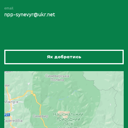
email
npp-synevyr@ukr.net
Як добратись