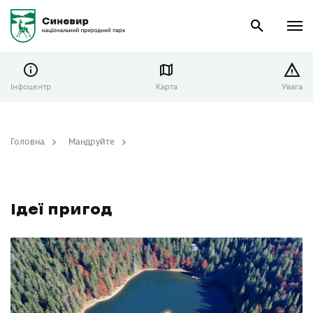
Інфоцентр
Карта
Увага
Головна
Мандруйте
Ідеї пригод
Ідеї пригод