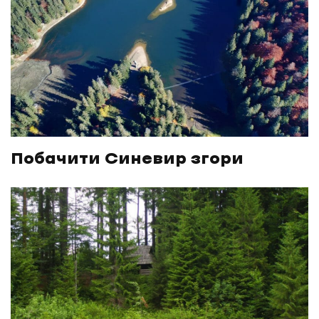
Побачити Синевир згори