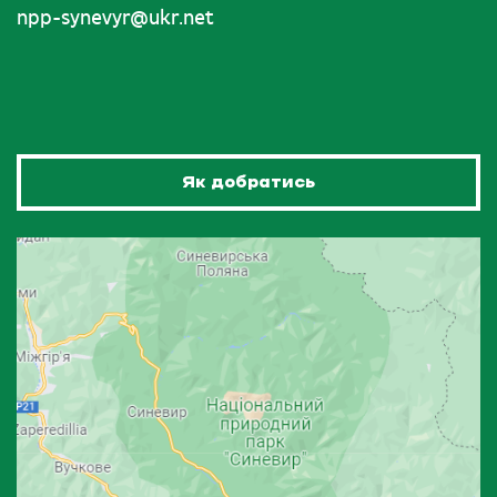
npp-synevyr@ukr.net
Як добратись