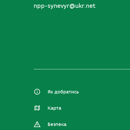
npp-synevyr@ukr.net
Як добратись
Карта
Безпека