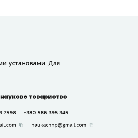
ими установами. Для
 наукове товариство
3 7598
+380 586 395 345
il.com
naukacnnp@gmail.com