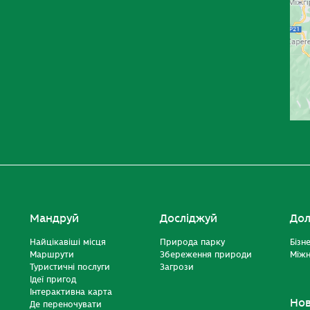
Мандруй
Досліджуй
Дол
Найцікавіші місця
Природа парку
Бізн
Маршрути
Збереження природи
Міжн
Туристичні послуги
Загрози
Ідеї пригод
Інтерактивна карта
Но
Де переночувати