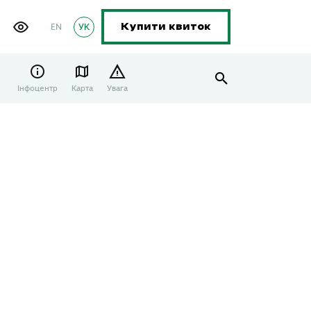
EN
УК
Купити квиток
Інфоцентр
Карта
Увага