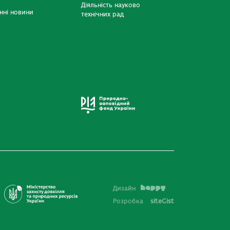
Діяльність науково
нні новини
технічних рад
Дизайн
Розробка
siteGist