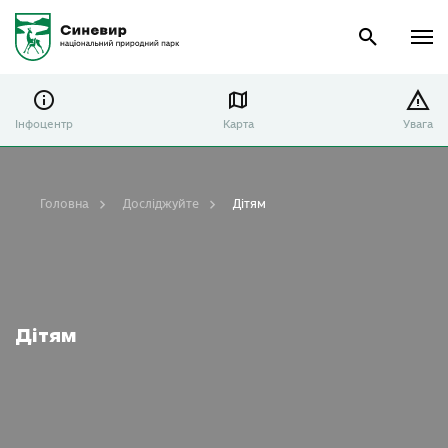
Інфоцентр
Карта
Увага
Головна
Досліджуйте
Дітям
Дітям