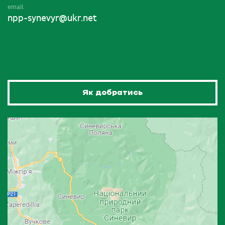
email
npp-synevyr@ukr.net
Як добратись