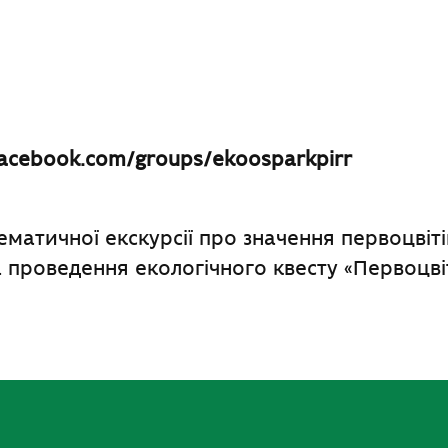
acebook.com/groups/ekoosparkpirr
матичної екскурсії про значення первоцвіті
а проведення екологічного квесту «Первоцві