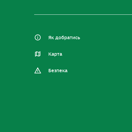
Як добратись
Карта
Безпека