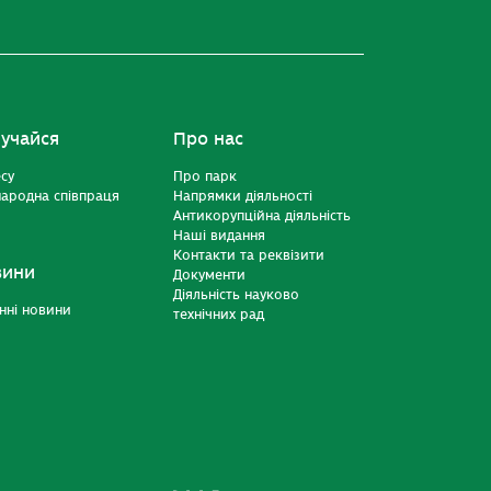
учайся
Про нас
есу
Про парк
ародна співпраця
Напрямки діяльності
Антикорупційна діяльність
Наші видання
Контакти та реквізити
вини
Документи
Діяльність науково
нні новини
технічних рад