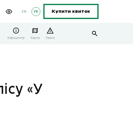
EN
УК
Купити квиток
Інфоцентр
Карта
Увага
ісу «У