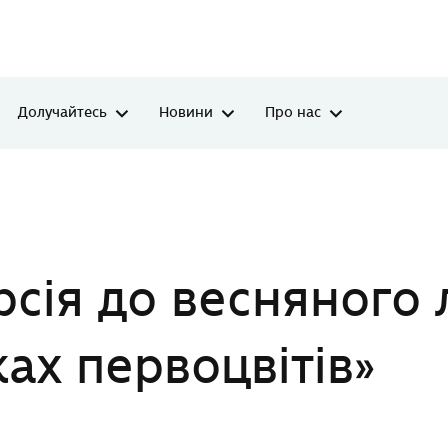
Долучайтесь
Новини
Про нас
ісу «У пошуках первоцвітів»
рсія до весняного л
ах первоцвітів»