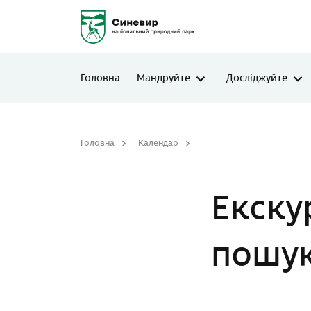
Головна
Мандруйте
Досліджуйте
Головна
Календар
Екскурсія до весняного л
Екску
пошук