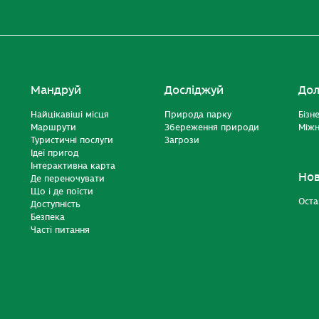
Мандруй
Досліджуй
Дол
Найцікавіші місця
Природа парку
Бізн
Маршрути
Збереження природи
Міжн
Туристичні послуги
Загрози
Ідеї пригод
Інтерактивна карта
Но
Де переночувати
Що і де поїсти
Оста
Доступність
Безпека
Часті питання