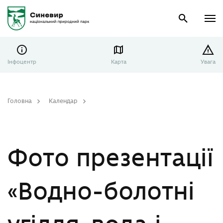
Інфоцентр
Карта
Увага
Головна
Календар
Фото презентації «Водно-болотні угіддя, вода і життя – нероздільні!»
Фото презентації
«Водно-болотні