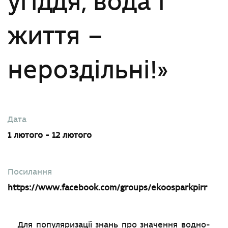
угіддя, вода і
життя –
нероздільні!»
Дата
1 лютого - 12 лютого
Посилання
https://www.facebook.com/groups/ekoosparkpirr
Для популяризації знань про значення водно-