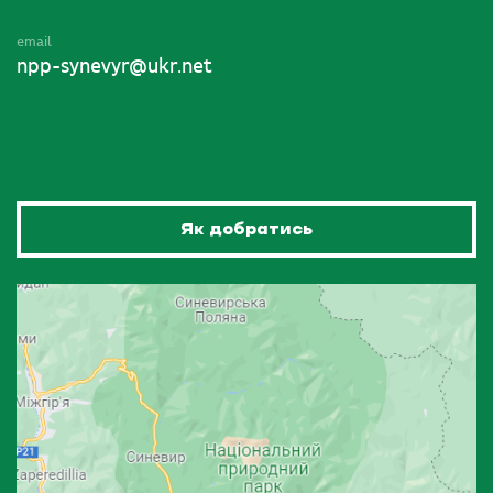
email
npp-synevyr@ukr.net
Як добратись