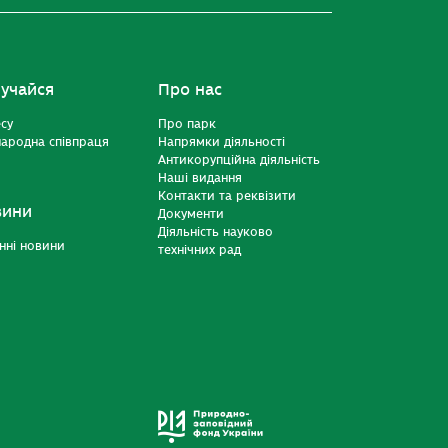
учайся
Про нас
есу
Про парк
ародна співпраця
Напрямки діяльності
Антикорупційна діяльність
Наші видання
Контакти та реквізити
вини
Документи
Діяльність науково
нні новини
технічних рад