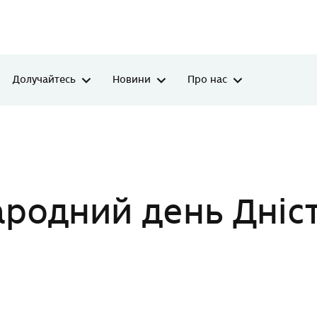
Долучайтесь
Новини
Про нас
ра
родний день Дніс