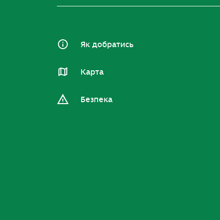
Як добратись
Карта
Безпека