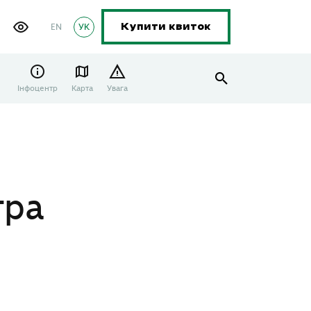
EN
УК
Купити квиток
Інфоцентр
Карта
Увага
тра