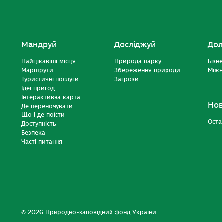
Мандруй
Досліджуй
Дол
Найцікавіші місця
Природа парку
Бізн
Маршрути
Збереження природи
Міжн
Туристичні послуги
Загрози
Ідеї пригод
Інтерактивна карта
Но
Де переночувати
Що і де поїсти
Оста
Доступність
Безпека
Часті питання
© 2026 Природно-заповідний фонд України