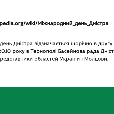
kipedia.org/wiki/Міжнародний_день_Дністра
ень Дністра відзначається щорічно в другу 
2010 року в Тернополі Басейнова рада Дніст
представники областей України і Молдови.