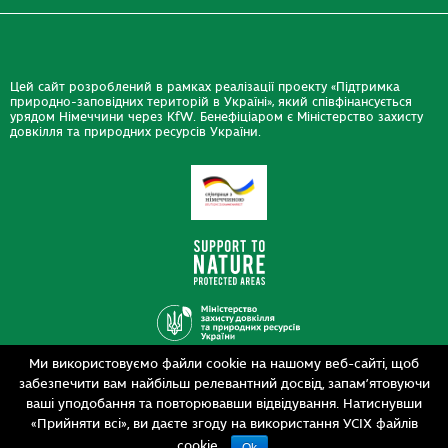
Цей сайт розроблений в рамках реалізації проекту «Підтримка
природно-заповідних територій в Україні», який співфінансується
урядом Німеччини через KfW. Бенефіціаром є Міністерство захисту
довкілля та природних ресурсів України.
Ми використовуємо файли cookie на нашому веб-сайті, щоб
Дизайн
забезпечити вам найбільш релевантний досвід, запам’ятовуючи
Розробка
siteGist
ваші уподобання та повторювавши відвідування. Натиснувши
«Прийняти всі», ви даєте згоду на використання УСІХ файлів
cookie.