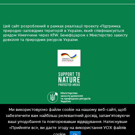
Цей сайт розроблений в рамках реалізації проекту «Підтримка
природно-заповідних територій в Україні», який співфінансується
урядом Німеччини через KfW. Бенефіціаром є Міністерство захисту
довкілля та природних ресурсів України.
Ми використовуємо файли cookie на нашому веб-сайті, щоб
Дизайн
забезпечити вам найбільш релевантний досвід, запам’ятовуючи
Розробка
siteGist
ваші уподобання та повторювавши відвідування. Натиснувши
«Прийняти всі», ви даєте згоду на використання УСІХ файлів
cookie.