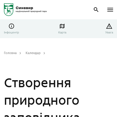
Інфоцентр
Карта
Увага
Головна
Календар
Створення природного заповідника «Мис Мартьян»
Створення
природного