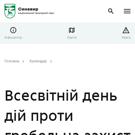
Інфоцентр
Карта
Увага
Головна
Календар
Всесвітній день дій проти гребельна захист річок, води та життя
Всесвітній день
дій проти