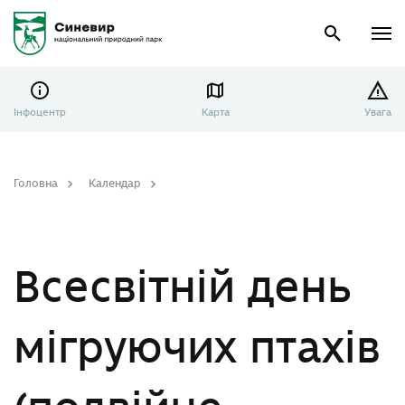
Інфоцентр
Карта
Увага
Головна
Календар
Всесвітній день мігруючих птахів (подвійне весняно-осіннє свято)
Всесвітній день
мігруючих птахів