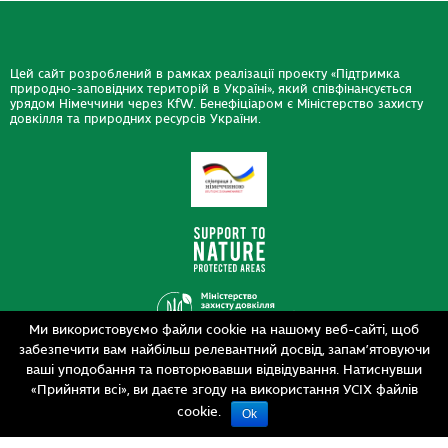
Цей сайт розроблений в рамках реалізації проекту «Підтримка
природно-заповідних територій в Україні», який співфінансується
урядом Німеччини через KfW. Бенефіціаром є Міністерство захисту
довкілля та природних ресурсів України.
Ми використовуємо файли cookie на нашому веб-сайті, щоб
забезпечити вам найбільш релевантний досвід, запам’ятовуючи
Дизайн
ваші уподобання та повторювавши відвідування. Натиснувши
Розробка
siteGist
«Прийняти всі», ви даєте згоду на використання УСІХ файлів
cookie.
Ok