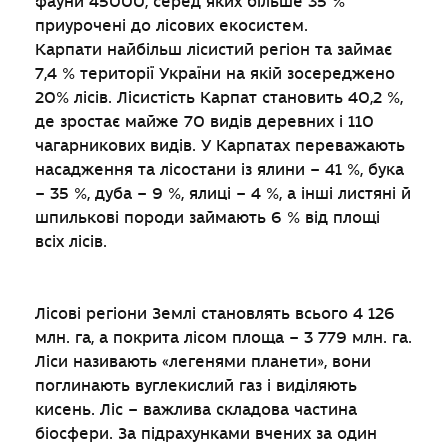
фауни 45000, серед яких більше 35 %
приурочені до лісових екосистем.
Карпати найбільш лісистий регіон та займає
7,4 % території України на якій зосереджено
20% лісів. Лісистість Карпат становить 40,2 %,
де зростає майже 70 видів деревних і 110
чагарникових видів. У Карпатах переважають
насадження та лісостани із ялини – 41 %, бука
– 35 %, дуба – 9 %, ялиці – 4 %, а інші листяні й
шпилькові породи займають 6 % від площі
всіх лісів.
Лісові регіони Землі становлять всього 4 126
млн. га, а покрита лісом площа – 3 779 млн. га.
Ліси називають «легенями планети», вони
поглинають вуглекислий газ і виділяють
кисень. Ліс – важлива складова частина
біосфери. За підрахунками вчених за один