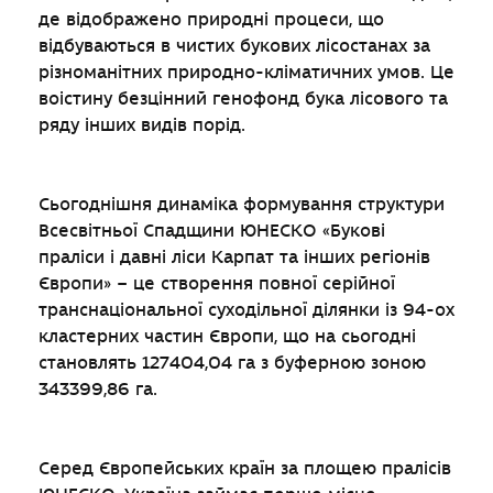
де відображено природні процеси, що
відбуваються в чистих букових лісостанах за
різноманітних природно-кліматичних умов. Це
воістину безцінний генофонд бука лісового та
ряду інших видів порід.
Сьогоднішня динаміка формування структури
Всесвітньої Спадщини ЮНЕСКО «Букові
праліси і давні ліси Карпат та інших регіонів
Європи» – це створення повної серійної
транснаціональної суходільної ділянки із 94-ох
кластерних частин Європи, що на сьогодні
становлять 127404,04 га з буферною зоною
343399,86 га.
Серед Європейських країн за площею пралісів