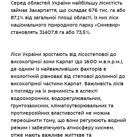
Серед областей України найбільшу лісистість
займає Закарпаття, що складає 676 тис. га або
87,1% від загальної площі області, із них ліси
національного природного парку «Синевир»
становлять 31407,8 га або 73,5%.
Ліси України зростають від лісостепової до
високогірної зони Карпат (до 1600 м.в.н.р.м.),
де одним із найважливіших факторів в
екологічній рівновазі від степової долинної до
високогірної частини Карпат. Важливість лісів
з погляду на їх значимість в аспекті
водоохоронних, водорегулювальних,
ґрунтозахисних, кліматоутворювальних та
протиерозійних властивостей не можна
переоцінити тому, що вони регулюють водний
режим і забезпечують атмосферу киснем,
отже мають важливе життєве та