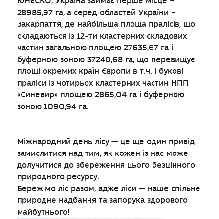
ЮНЕСКО, Україна займає перше місце –
28985,97 га, а серед областей України –
Закарпаття, де найбільша площа пралісів, що
складаються із 12-ти кластерних складових
частин загальною площею 27635,67 га і
буферною зоною 37240,68 га, що перевищує
площі окремих країн Європи в т.ч. і букові
праліси із чотирьох кластерних частин НПП
«Синевир» площею 2865,04 га і буферною
зоною 1090,94 га.
Міжнародний день лісу — це ще один привід
замислитися над тим, як кожен із нас може
долучитися до збереження цього безцінного
природного ресурсу.
Бережімо ліс разом, адже ліси — наше спільне
природне надбання та запорука здорового
майбутнього!