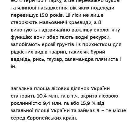
90% території парку, а це переважно букові
та ялинові насадження, вік яких подекуди
перевищує 150 років. Ці ліси не лише
створюють мальовничі краєвиди, а й
виконують надзвичайно важливу екологічну
функцію: вони зберігають водні ресурси,
запобігають ерозії ґрунтів і є прихистком для
рідкісних видів тварин, таких як бурий
ведмідь, рись, глухар, саламандра плямиста і
ін.
Загальна площа лісових ділянок України
становить 10,4 млн. га в т.ч. вкрита лісовою
рослинністю 9,4 млн. га або 15,9 % від
загальної площі України та займає 9 – те місце
серед Європейських країн.