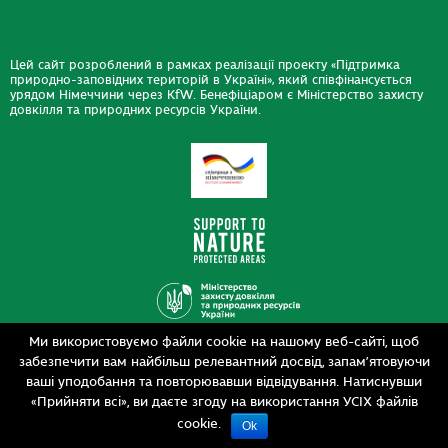
Цей сайт розроблений в рамках реалізації проекту «Підтримка
природно-заповідних територій в Україні», який співфінансується
урядом Німеччини через KfW. Бенефіціаром є Міністерство захисту
довкілля та природних ресурсів України.
Ми використовуємо файли cookie на нашому веб-сайті, щоб
Дизайн
забезпечити вам найбільш релевантний досвід, запам’ятовуючи
Розробка
siteGist
ваші уподобання та повторювавши відвідування. Натиснувши
«Прийняти всі», ви даєте згоду на використання УСІХ файлів
cookie.
Ok