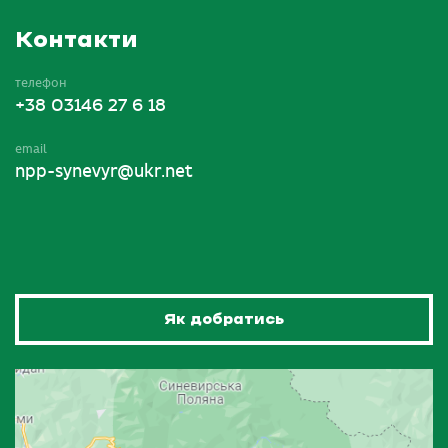
Контакти
телефон
+38 03146 27 6 18
email
npp-synevyr@ukr.net
Як добратись