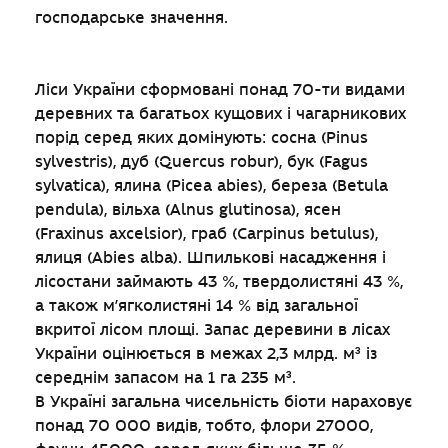
господарське значення.
Ліси України сформовані понад 70-ти видами
деревних та багатьох кущових і чагарникових
порід серед яких домінують: сосна (Pinus
sylvestris), дуб (Quercus robur), бук (Fagus
sylvatica), ялина (Picea abies), береза (Betula
pendula), вільха (Alnus glutinosa), ясен
(Fraxinus axсelsior), граб (Carpinus betulus),
ялиця (Abies alba). Шпилькові насадження і
лісостани займають 43 %, твердолистяні 43 %,
а також м’ягколистяні 14 % від загальної
вкритої лісом площі. Запас деревини в лісах
України оцінюється в межах 2,3 млрд. м³ із
середнім запасом на 1 га 235 м³.
В Україні загальна чисельність біоти нараховує
понад 70 000 видів, тобто, флори 27000,