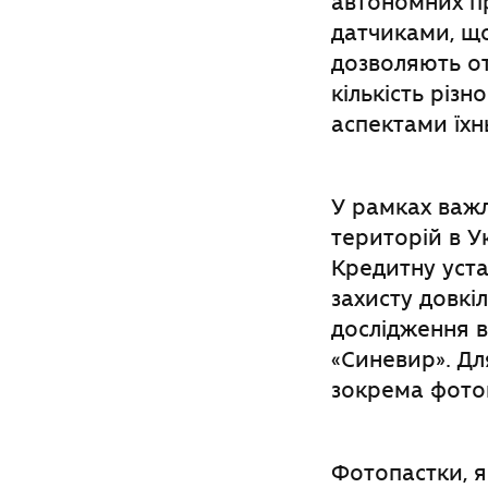
автономних пр
датчиками, щ
дозволяють от
кількість різ
аспектами їхн
У рамках важ
територій в У
Кредитну уста
захисту довкі
дослідження 
«Синевир». Дл
зокрема фото
Фотопастки, 