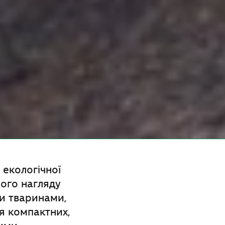
 екологічної
ного нагляду
ми тваринами,
я компактних,