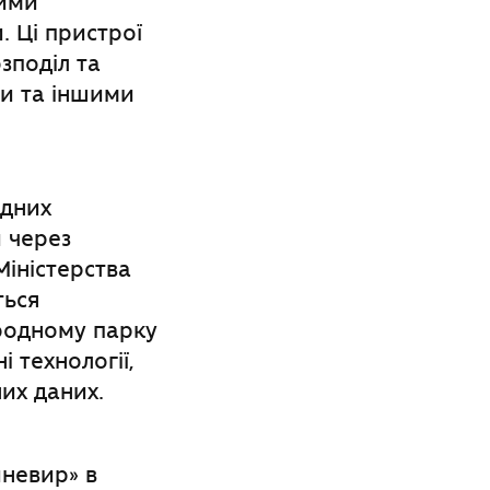
вими
 Ці пристрої
зподіл та
ми та іншими
ідних
и через
Міністерства
ться
родному парку
 технології,
их даних.
невир» в