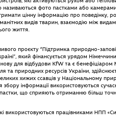
истроїв, які активуються рухом або тепло
о називаються фото пастками або камерами.
римати цінну інформацію про поведінку, ро
номанітних видів тварин, взаємодію між вида
ього життя.
ливого проєкту “Підтримка природно-запов
країні”, який фінансується урядом Німеччин
нову для відбудови KfW та є бенефіціаром 
лля та природних ресурсів України, здійснює
великих хижих ссавців у Національному при
я збору інформації використовуються сучасні
пастки, що сприяють отриманню більш точн
які використовуються працівниками НПП «Си