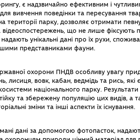
рингу, є надзвичайно ефективним і чутливи
для вивчення поведінки та пересування твар
а території парку, дозволяє отримати певну
 відеоспостережень, що не лише фіксують п
 надають унікальні дані про їх рухи, спожив
іншими представниками фауни.
ержавної охорони ПНДВ особливу увагу при
ь, лисиця, вовк, кабан, ведмідь та рись, які
осистеми національного парку. Результати
стійку та збережену популяцію цих видів, а 
оріальні зміни та інші аспекти їх існування.
мані дані за допомогою фотопасток, надаю
та охоронцям природи цінний матеріал для