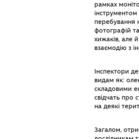
рамках моніто
інструментом 
перебування н
фотографій та
хижаків, але й
взаємодію з 
Інспектори д
видам як: олен
складовими ек
свідчать про 
на деякі терит
Загалом, отри
дослідникам 