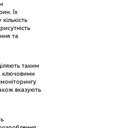
м
ин. Їх
 кількість
рисутність
ання та
діляють таким
 є ключовими
 моніторингу
також вказують
ть
 розроблення