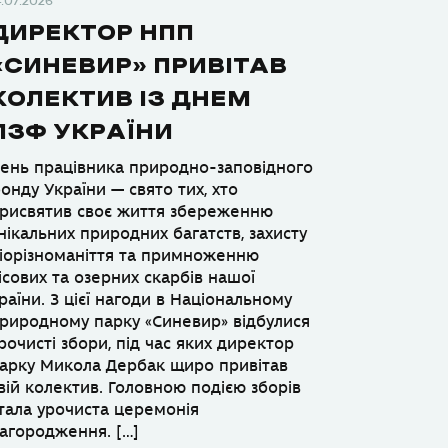
4.07.2026
ДИРЕКТОР НПП
«СИНЕВИР» ПРИВІТАВ
КОЛЕКТИВ ІЗ ДНЕМ
ПЗФ УКРАЇНИ
ень працівника природно-заповідного
онду України — свято тих, хто
рисвятив своє життя збереженню
нікальних природних багатств, захисту
іорізноманіття та примноженню
ісових та озерних скарбів нашої
раїни. З цієї нагоди в Національному
риродному парку «Синевир» відбулися
рочисті збори, під час яких директор
арку Микола Дербак щиро привітав
вій колектив. Головною подією зборів
тала урочиста церемонія
агородження. […]