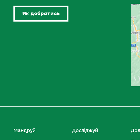
Як добратись
Мандруй
Досліджуй
Дол