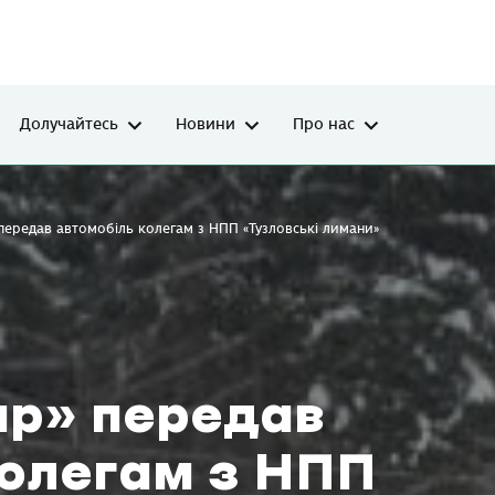
Долучайтесь
Новини
Про нас
ередав автомобіль колегам з НПП «Тузловські лимани»
р» передав
колегам з НПП