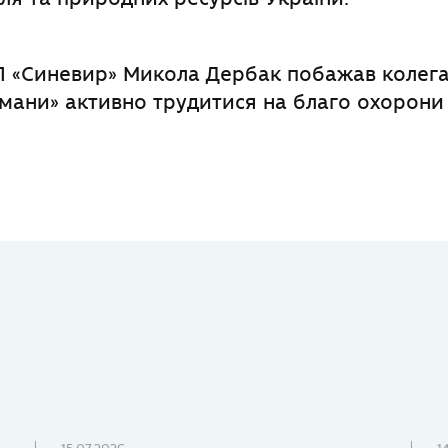
 «Синевир» Микола Дербак побажав колега
имани» активно трудитися на благо охорони