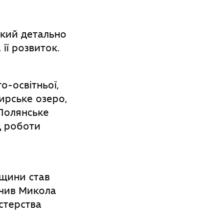
який детально
 її розвиток.
о-освітньої,
вирське озеро,
Полянське
д роботи
щини став
учив Микола
стерства