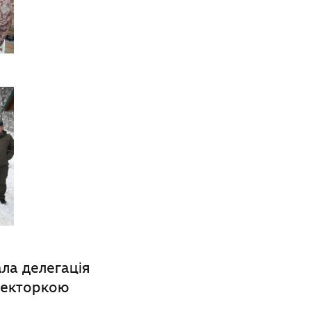
ла делегація
иректоркою