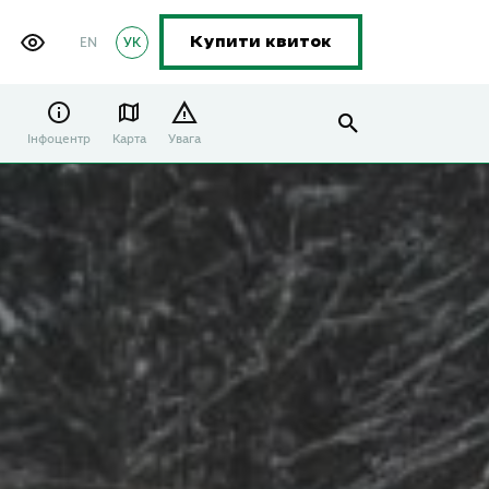
EN
УК
Купити квиток
Інфоцентр
Карта
Увага