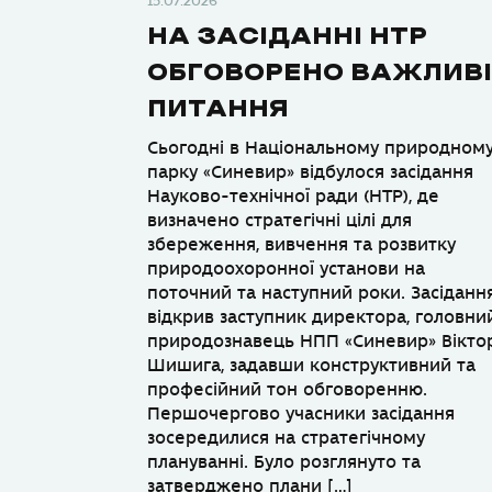
15.07.2026
НА ЗАСІДАННІ НТР
ОБГОВОРЕНО ВАЖЛИВІ
ПИТАННЯ
Сьогодні в Національному природном
парку «Синевир» відбулося засідання
Науково-технічної ради (НТР), де
визначено стратегічні цілі для
збереження, вивчення та розвитку
природоохоронної установи на
поточний та наступний роки. Засіданн
відкрив заступник директора, головни
природознавець НПП «Синевир» Вікто
Шишига, задавши конструктивний та
професійний тон обговоренню.
Першочергово учасники засідання
зосередилися на стратегічному
плануванні. Було розглянуто та
затверджено плани […]