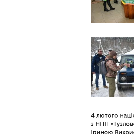
4 лютого наці
з НПП «Тузлов
Іриною Вихри