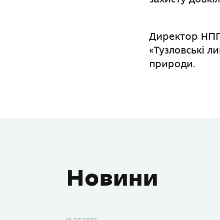
Директор НПП
«Тузловські л
природи.
Новини