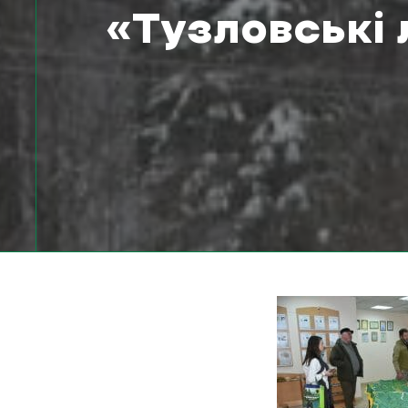
«Тузловські