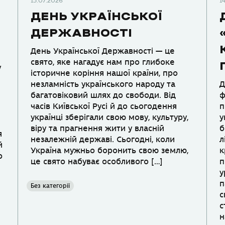
15.07.2026
1
ДЕНЬ УКРАЇНСЬКОЇ
ДЕРЖАВНОСТІ
День Української Державності — це
свято, яке нагадує нам про глибоке
у
історичне коріння нашої країни, про
незламність українського народу та
Д
багатовіковий шлях до свободи. Від
ф
часів Київської Русі й до сьогодення
п
українці зберігали свою мову, культуру,
у
віру та прагнення жити у власній
б
я
незалежній державі. Сьогодні, коли
л
й
Україна мужньо боронить свою землю,
к
р
це свято набуває особливого […]
п
у
п
Без категорії
с
с
н