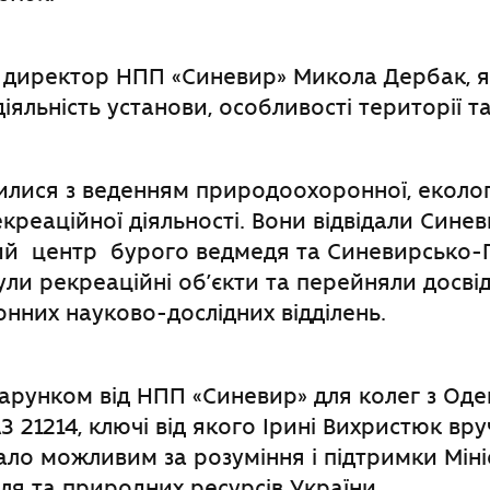
в директор НПП «Синевир» Микола Дербак, 
іяльність установи, особливості території та
илися з веденням природоохоронної, еколог
екреаційної діяльності. Вони відвідали Сине
ний центр бурого ведмедя та Синевирсько-
ли рекреаційні об’єкти та перейняли досві
них науково-дослідних відділень.
рунком від НПП «Синевир» для колег з Оде
З 21214, ключі від якого Ірині Вихристюк вр
ало можливим за розуміння і підтримки Міні
лля та природних ресурсів України.