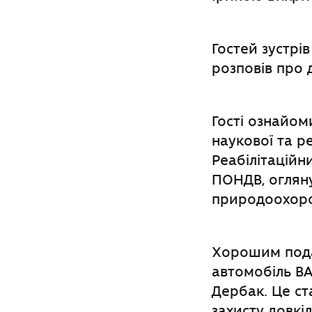
Гостей зустрі
розповів про д
Гості ознайом
наукової та р
Реабілітацій
ПОНДВ, огляну
природоохорон
Хорошим пода
автомобіль ВА
Дербак. Це ст
захисту довкі