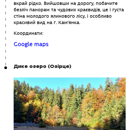
вкрай рідко. Вийшовши на дорогу, побачите
безліч панорам та чудових краєвидів, це і густа
стіна молодого ялинового лісу, і особливо
красивий вид на г. Кам’янка.
Координати:
Google maps
Дике озеро (Озірце)