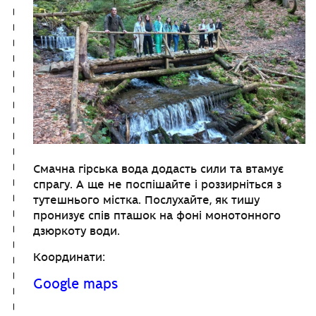
Смачна гірська вода додасть сили та втамує
спрагу. А ще не поспішайте і роззирніться з
тутешнього містка. Послухайте, як тишу
пронизує спів пташок на фоні монотонного
дзюркоту води.
Координати:
Google maps