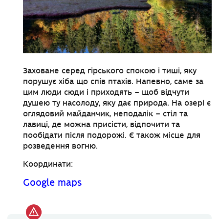
Заховане серед гірського спокою і тиші, яку
порушує хіба що спів птахів. Напевно, саме за
цим люди сюди і приходять – щоб відчути
душею ту насолоду, яку дає природа. На озері є
оглядовий майданчик, неподалік – стіл та
лавиці, де можна присісти, відпочити та
пообідати після подорожі. Є також місце для
розведення вогню.
Координати:
Google maps