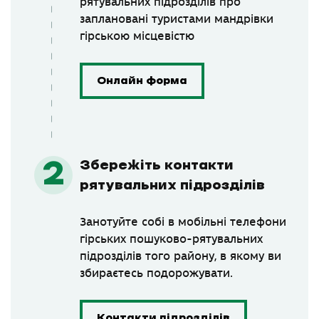
рятувальних підрозділів про
заплановані туристами мандрівки
гірською місцевістю
Онлайн форма
Збережіть контакти
рятувальних підрозділів
Занотуйте собі в мобільні телефони
гірських пошуково-рятувальних
підрозділів того району, в якому ви
збираєтесь подорожувати.
Контакти підрозділів