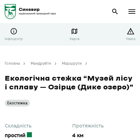
Інфоцентр
Карта
Увага
Головна
Мандруйте
Маршрути
Екологічна стежка “Музей лісу і сплаву – Озірце (Дике озеро)”
Екологічна стежка “Музей лісу
і сплаву – Озірце (Дике озеро)”
Екостежка
Складність
Протяжність
простий
4 км