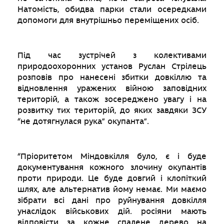
Натомість, обидва парки стали осередками
допомоги для внутрішньо переміщених осіб.
Під час зустрічей з колективами
природоохоронних установ Руслан Стрілець
розповів про нанесені збитки довкіллю та
відновлення уражених війною заповідних
територій, а також зосереджено увагу і на
розвитку тих територій, до яких завдяки ЗСУ
“не дотягнулася рука” окупанта”.
“Пріоритетом Міндовкілля було, є і буде
документування кожного злочину окупантів
проти природи. Це буде довгий і клопіткий
шлях, але альтернатив йому немає. Ми маємо
зібрати всі дані про руйнування довкілля
унаслідок військових дій. росіяни мають
відповісти за кожне спалене дерево на