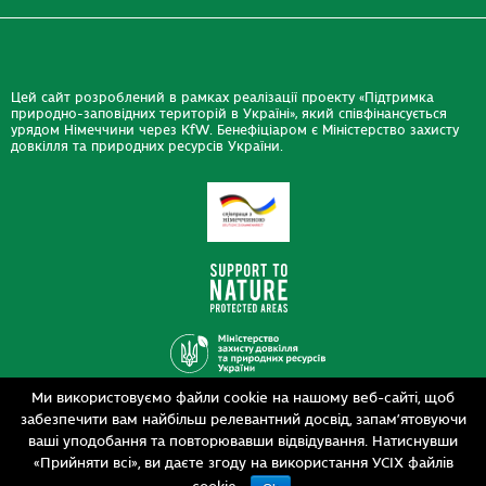
Цей сайт розроблений в рамках реалізації проекту «Підтримка
природно-заповідних територій в Україні», який співфінансується
урядом Німеччини через KfW. Бенефіціаром є Міністерство захисту
довкілля та природних ресурсів України.
Ми використовуємо файли cookie на нашому веб-сайті, щоб
Дизайн
забезпечити вам найбільш релевантний досвід, запам’ятовуючи
Розробка
siteGist
ваші уподобання та повторювавши відвідування. Натиснувши
«Прийняти всі», ви даєте згоду на використання УСІХ файлів