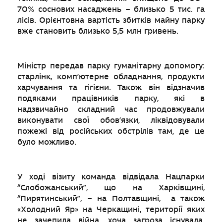
70% соснових насаджень – близько 5 тис. га
лісів. Орієнтовна вартість збитків майну парку
вже становить близько 5,5 млн гривень.
Міністр передав парку гуманітарну допомогу:
старлінк, комп’ютерне обладнання, продукти
харчування та гігієни. Також він відзначив
подяками працівників парку, які в
надзвичайно складний час продовжували
виконувати свої обов’язки, ліквідовували
пожежі від російських обстрілів там, де це
було можливо.
У ході візиту команда відвідала Нацпарки
“Слобожанський”, що на Харківщині,
“Пирятинський”, – на Полтавщині, а також
«Холодний Яр» на Черкащині, території яких
не зачепила війна, хоча загроза існувала.