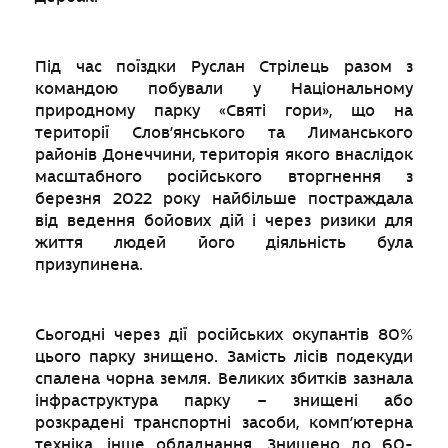
Під час поїздки Руслан Стрілець разом з
командою побували у Національному
природному парку «Святі гори», що на
території Слов’янського та Лиманського
районів Донеччини, територія якого внаслідок
масштабного російського вторгнення з
березня 2022 року найбільше постраждала
від ведення бойових дій і через ризики для
життя людей його діяльність була
призупинена.
Сьогодні через дії російських окупантів 80%
цього парку знищено. Замість лісів подекуди
спалена чорна земля. Великих збитків зазнала
інфраструктура парку – знищені або
розкрадені транспортні засоби, комп’ютерна
техніка, інше обладнання. Знищено до 60-