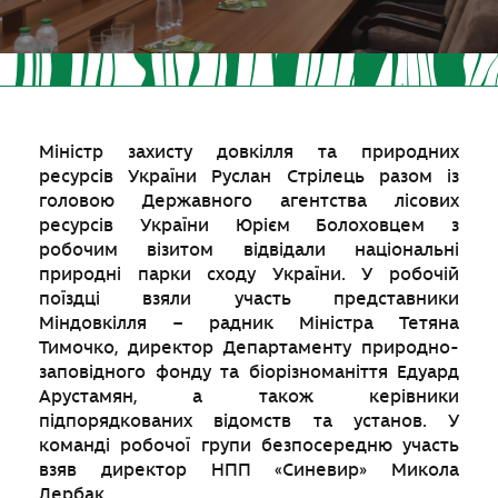
Міністр захисту довкілля та природних
ресурсів України Руслан Стрілець разом із
головою Державного агентства лісових
ресурсів України Юрієм Болоховцем з
робочим візитом відвідали національні
природні парки сходу України. У робочій
поїздці взяли участь представники
Міндовкілля – радник Міністра Тетяна
Тимочко, директор Департаменту природно-
заповідного фонду та біорізноманіття Едуард
Арустамян, а також керівники
підпорядкованих відомств та установ. У
команді робочої групи безпосередню участь
взяв директор НПП «Синевир» Микола
Дербак.