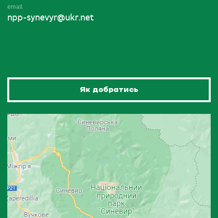
email
npp-synevyr@ukr.net
Як добратись