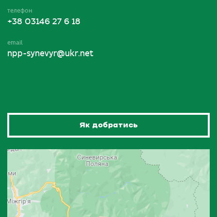
телефон
+38 03146 27 6 18
email
npp-synevyr@ukr.net
Як добратись