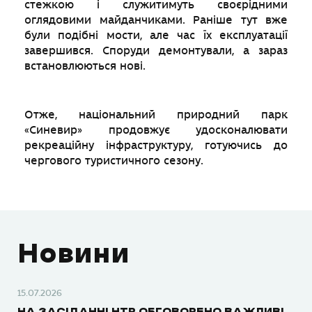
стежкою і служитимуть своєрідними
оглядовими майданчиками. Раніше тут вже
були подібні мости, але час їх експлуатації
завершився. Споруди демонтували, а зараз
встановлюються нові.
Отже, національний природний парк
«Синевир» продовжує удосконалювати
рекреаційну інфраструктуру, готуючись до
чергового туристичного сезону.
Новини
15.07.2026
НА ЗАСІДАННІ НТР ОБГОВОРЕНО ВАЖЛИВІ