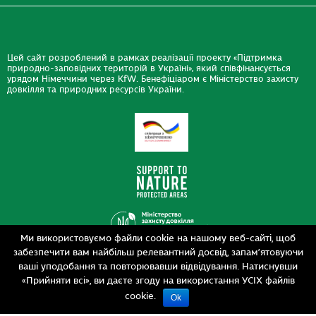
Цей сайт розроблений в рамках реалізації проекту «Підтримка
природно-заповідних територій в Україні», який співфінансується
урядом Німеччини через KfW. Бенефіціаром є Міністерство захисту
довкілля та природних ресурсів України.
Ми використовуємо файли cookie на нашому веб-сайті, щоб
забезпечити вам найбільш релевантний досвід, запам’ятовуючи
Дизайн
ваші уподобання та повторювавши відвідування. Натиснувши
Розробка
siteGist
«Прийняти всі», ви даєте згоду на використання УСІХ файлів
cookie.
Ok