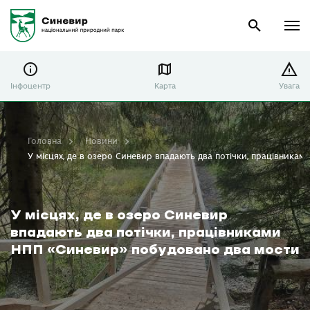
Інфоцентр
Карта
Увага
Головна
Новини
У місцях, де в озеро Синевир впадають два потічки, працівника
У місцях, де в озеро Синевир
впадають два потічки, працівниками
НПП «Синевир» побудовано два мости