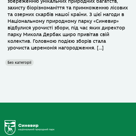
збереженню унікальних природних багатств,
захисту біорізноманіття та примноженню лісових
та озерних скарбів нашої країни. З цієї нагоди в
Національному природному парку «Синевир»
відбулися урочисті збори, під час яких директор
парку Микола Дербак щиро привітав свій
колектив. Головною подією зборів стала
урочиста церемонія нагородження. […]
Без категорії