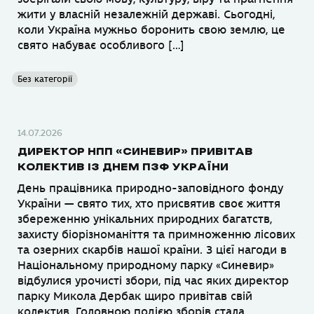
жити у власній незалежній державі. Сьогодні,
коли Україна мужньо боронить свою землю, це
свято набуває особливого […]
Без категорії
14.07.2026
ДИРЕКТОР НПП «СИНЕВИР» ПРИВІТАВ
КОЛЕКТИВ ІЗ ДНЕМ ПЗФ УКРАЇНИ
День працівника природно-заповідного фонду
України — свято тих, хто присвятив своє життя
збереженню унікальних природних багатств,
захисту біорізноманіття та примноженню лісових
та озерних скарбів нашої країни. З цієї нагоди в
Національному природному парку «Синевир»
відбулися урочисті збори, під час яких директор
парку Микола Дербак щиро привітав свій
колектив. Головною подією зборів стала