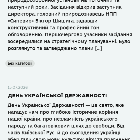
природоохоронної установи на поточний та
наступний роки. Засідання відкрив заступник
директора, головний природознавець НПП
«Синевир» Віктор Шишига, задавши
конструктивний та професійний тон
обговоренню. Першочергово учасники засідання
зосередилися на стратегічному плануванні. Було
розглянуто та затверджено плани […]
Без категорії
15.07.2026
ДЕНЬ УКРАЇНСЬКОЇ ДЕРЖАВНОСТІ
День Української Державності — це свято, яке
нагадує нам про глибоке історичне коріння
нашої країни, про незламність українського
народу та багатовіковий шлях до свободи. Від
часів Київської Русі й до сьогодення українці
зберігали свою мову, культуру, віру та прагнення