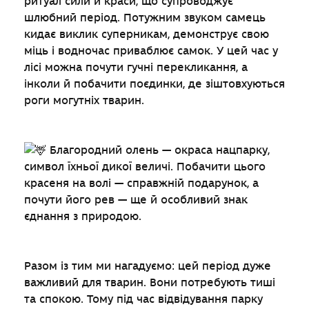
ритуал сили й краси, що супроводжує
шлюбний період. Потужним звуком самець
кидає виклик суперникам, демонструє свою
міць і водночас приваблює самок. У цей час у
лісі можна почути гучні перекликання, а
інколи й побачити поєдинки, де зіштовхуються
роги могутніх тварин.
Благородний олень — окраса нацпарку,
символ їхньої дикої величі. Побачити цього
красеня на волі — справжній подарунок, а
почути його рев — ще й особливий знак
єднання з природою.
Разом із тим ми нагадуємо: цей період дуже
важливий для тварин. Вони потребують тиші
та спокою. Тому під час відвідування парку