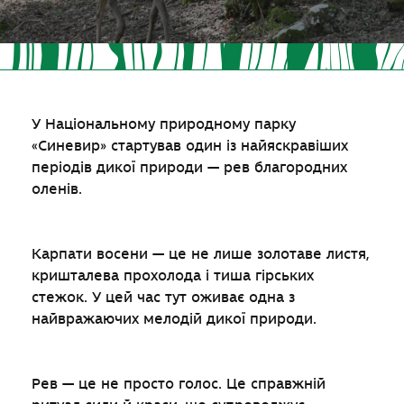
У Національному природному парку
«Синевир» стартував один із найяскравіших
періодів дикої природи — рев благородних
оленів.
Карпати восени — це не лише золотаве листя,
кришталева прохолода і тиша гірських
стежок. У цей час тут оживає одна з
найвражаючих мелодій дикої природи.
Рев — це не просто голос. Це справжній