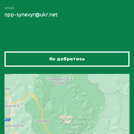
email
npp-synevyr@ukr.net
Як добратись