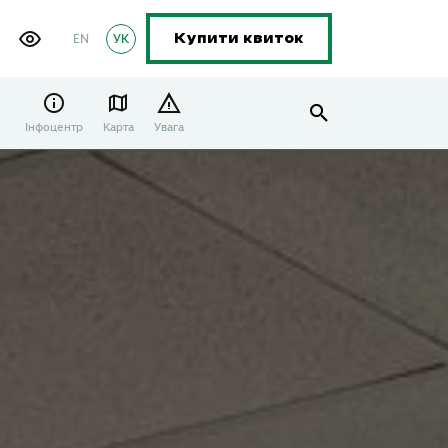
EN
УК
Купити квиток
Інфоцентр
Карта
Увага