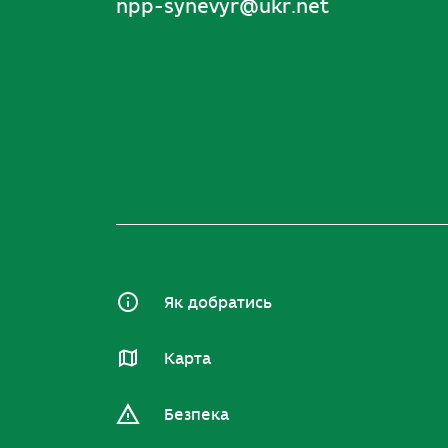
npp-synevyr@ukr.net
Як добратись
Карта
Безпека