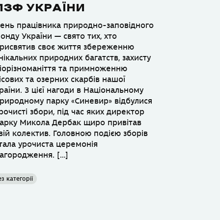
ПЗФ УКРАЇНИ
ень працівника природно-заповідного
онду України — свято тих, хто
рисвятив своє життя збереженню
нікальних природних багатств, захисту
іорізноманіття та примноженню
ісових та озерних скарбів нашої
раїни. З цієї нагоди в Національному
риродному парку «Синевир» відбулися
рочисті збори, під час яких директор
арку Микола Дербак щиро привітав
вій колектив. Головною подією зборів
тала урочиста церемонія
агородження. […]
ез категорії