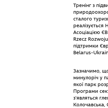
Тренінг з підв
природоохорон
сталого туриз
реалізується 
Асоціацією ЄВ
Rzecz Rozwoju 
підтримки Єв
Belarus-Ukrain
Зазначимо, що
минулоріч у п
якої парк роз
Програми сект
з’являться гл
Колочавська,