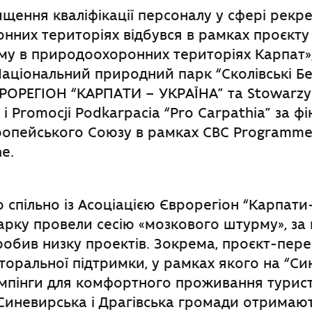
ищення кваліфікації персоналу у сфері рекре
них територіях відбувся в рамках проєкту
му в природоохоронних територіях Карпат»
Національний природний парк “Сколівські Бе
РОРЕГІОН “КАРПАТИ – УКРАЇНА” та Stowarzy
i Promocji Podkarpacia “Pro Carpathia” за фі
ропейського Союзу в рамках CBC Programme
e.
 спільно із Асоціацією Єврорегіон “Карпати
арку провели сесію «мозкового штурму», за
робив низку проектів. Зокрема, проєкт-пе
оральної підтримки, у рамках якого на “Си
емпінги для комфортного проживання туристі
 Синевирська і Драгівська громади отримаю