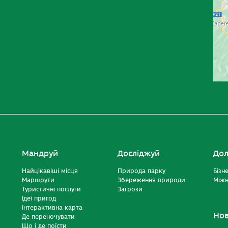
Мандруй
Досліджуй
Дол
Найцікавіші місця
Природа парку
Бізн
Маршрути
Збереження природи
Міжн
Туристичні послуги
Загрози
Ідеї пригод
Інтерактивна карта
Но
Де переночувати
Що і де поїсти