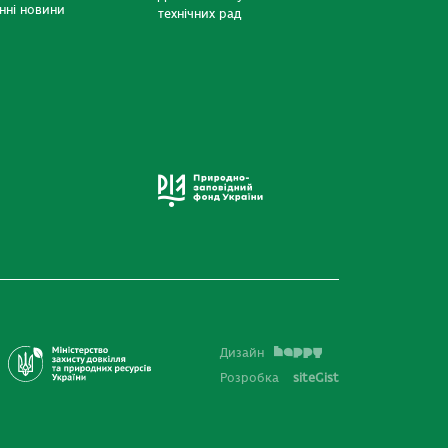
нні новини
технічних рад
Дизайн
Розробка
siteGist