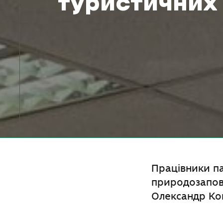
туристичних 
Працівники па
природозапові
Олександр Ко