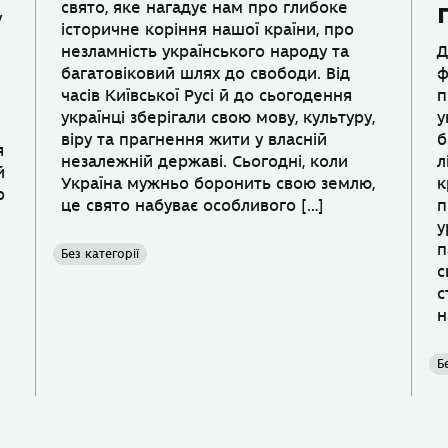
свято, яке нагадує нам про глибоке
у
історичне коріння нашої країни, про
незламність українського народу та
Д
багатовіковий шлях до свободи. Від
ф
часів Київської Русі й до сьогодення
п
українці зберігали свою мову, культуру,
у
віру та прагнення жити у власній
б
я
незалежній державі. Сьогодні, коли
л
й
Україна мужньо боронить свою землю,
к
р
це свято набуває особливого […]
п
у
п
Без категорії
с
с
н
Б