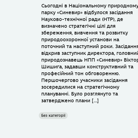
Сьогодні в Національному природном
парку «Синевир» відбулося засідання
Науково-технічної ради (НТР), де
визначено стратегічні цілі для
збереження, вивчення та розвитку
природоохоронної установи на
поточний та наступний роки. Засіданн
відкрив заступник директора, головни
природознавець НПП «Синевир» Вікто
Шишига, задавши конструктивний та
професійний тон обговоренню.
Першочергово учасники засідання
зосередилися на стратегічному
плануванні. Було розглянуто та
затверджено плани […]
Без категорії