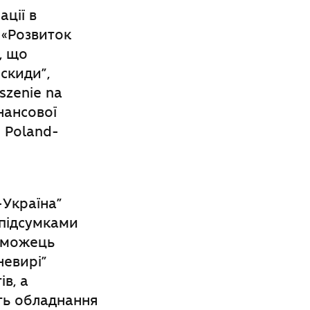
ації в
 «Розвиток
, що
скиди”,
szenie na
нансової
 Poland-
-Україна”
 підсумками
реможець
невирі”
в, а
ть обладнання