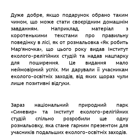
Дуже добре, якщо подарунок обрано таким
чином, що може стати своєрідним домашнім
завданням. Наприклад, матеріал з
коротенькими текстами про правильну
поведінку в лісі, як от розмальовка «Як робить
Мар’яночка», що цього року видав Інститут
еколого-релігійних студій та надав нацпарку
для поширення. Це видання мало
неймовірний успіх. Ми дарували її учасникам
еколого-освітніх заходів, від яких щораз чули
лише позитивні відгуки.
Зараз національний природний парк
«Синевир» та Інститут еколого-релігійних
студій спільно розробили ще одну
розмальовку, яка стане гарним презентом для
учасників подальших еколого-освітніх заходів.