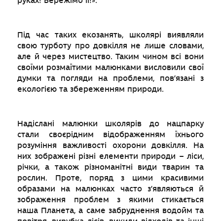
руках! Бережімо її!».
Під час таких екозанять, школярі виявляли
свою турботу про довкілля не лише словами,
але й через мистецтво. Таким чином всі вони
своїми розмаїтими малюнками висловили свої
думки та погляди на проблеми, пов’язані з
екологією та збереженням природи.
Надіслані малюнки школярів до нацпарку
стали своєрідним відображенням їхнього
розуміння важливості охорони довкілля. На
них зображені різні елементи природи – ліси,
річки, а також різноманітні види тварин та
рослин. Проте, поряд з цими красивими
образами на малюнках часто з’являються й
зображення проблем з якими стикається
наша Планета, а саме забруднення водойм та