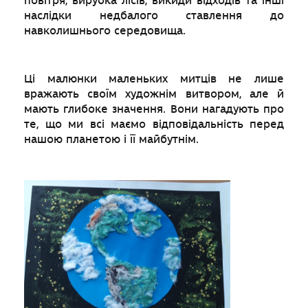
повітря, вирубка лісів, викиди відходів та інші
наслідки недбалого ставлення до
навколишнього середовища.
Ці малюнки маленьких митців не лише
вражають своїм художнім витвором, але й
мають глибоке значення. Вони нагадують про
те, що ми всі маємо відповідальність перед
нашою планетою і її майбутнім.