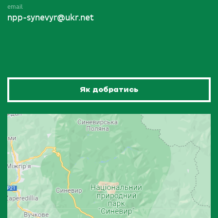
email
npp-synevyr@ukr.net
Як добратись