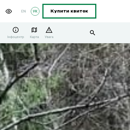
EN
УК
Купити квиток
Інфоцентр
Карта
Увага