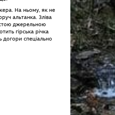
кера. На ньому, як не
оруч альтанка. Зліва
чистою джерельною
тить гірська річка
ь догори спеціально