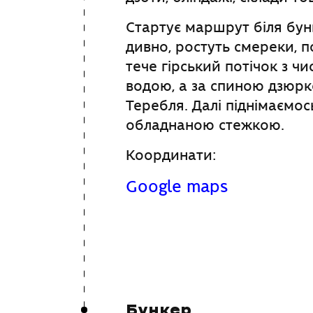
Стартує маршрут біля бун
дивно, ростуть смереки, п
тече гірський потічок з 
водою, а за спиною дзюрко
Теребля. Далі піднімаємос
обладнаною стежкою.
Координати:
Google maps
Бункер