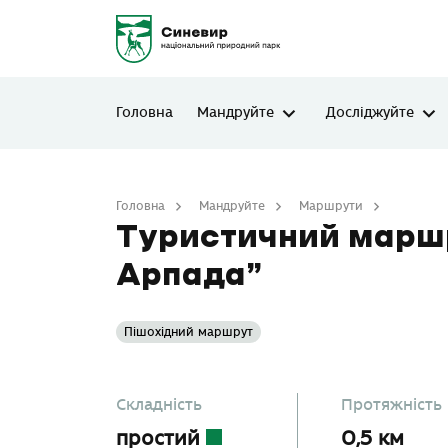
Головна
Мандруйте
Досліджуйте
Головна
Мандруйте
Маршрути
Туристи
Туристичний маршр
Арпада”
Пішохідний маршрут
Складність
Протяжність
простий
0,5 км