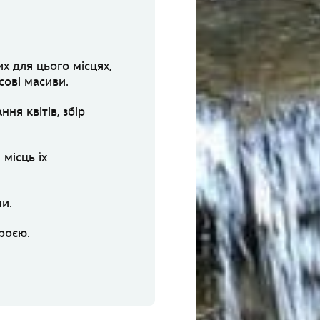
х для цього місцях,
сові масиви.
ня квітів, збір
місць їх
и.
роєю.