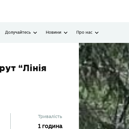
Долучайтесь
Новини
Про нас
чний маршрут “Лінія Арпада”
ут “Лінія
Тривалість
1 година