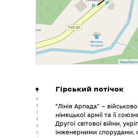
MapsMarke
Гірський потічок
“Лінія Арпада” – військо
німецької армії та її союз
Другої світової війни, ук
інженерними спорудами, 