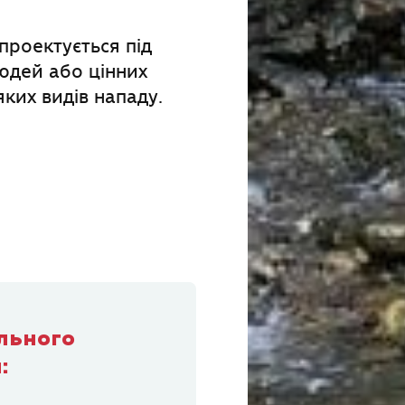
 проектується під
юдей або цінних
ких видів нападу.
ального
: