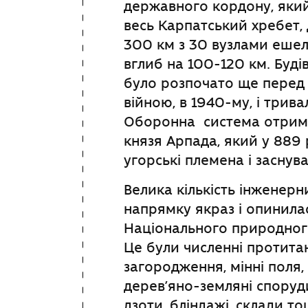
державного кордону, який
весь Карпатський хребет
300 км з 30 вузлами еше
вглиб на 100-120 км. Буді
було розпочато ще перед
війною, в 1940-му, і трива
Оборонна система отрима
князя Арпада, який у 889 
угорські племена і заснув
Велика кількість інженерн
напрямку якраз і опинилас
Національного природног
Це були численні протитан
загородження, мінні поля, 
дерев’яно-земляні споруди
дзоти, бліндажі, склади то