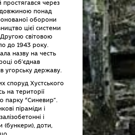
 простягався через
, довжиною понад
лонованої оборони
вництво цієї системи
 Другою світовою
ло до 1943 року.
ла назву на честь
році об’єднав
ав угорську державу.
их споруд Хустського
ь на території
о парку “Синевир”.
кові піраміди і
залізобетонні і
 (бункери), доти,
що.