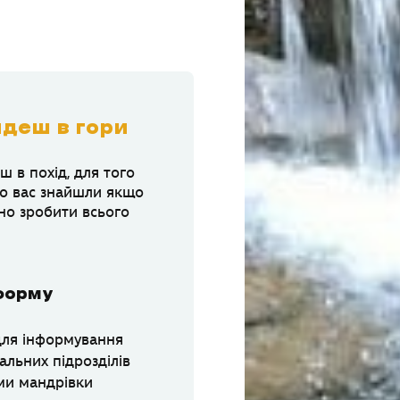
деш в гори
 в похід, для того
но вас знайшли якщо
но зробити всього
 форму
ля інформування
альних підрозділів
ми мандрівки