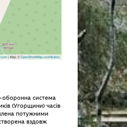
r.com
| Map: ©
OpenStreetMap contributors
во-оборонна система
ників (Угорщини) часів
ріплена потужними
створена вздовж