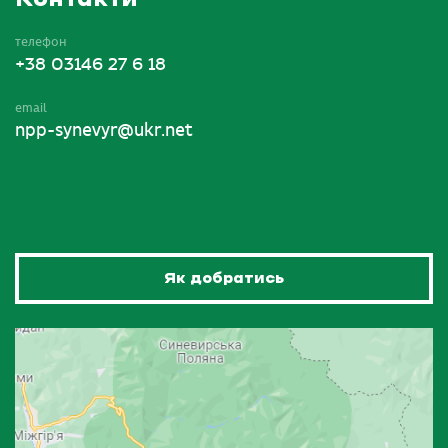
телефон
+38 03146 27 6 18
email
npp-synevyr@ukr.net
Як добратись