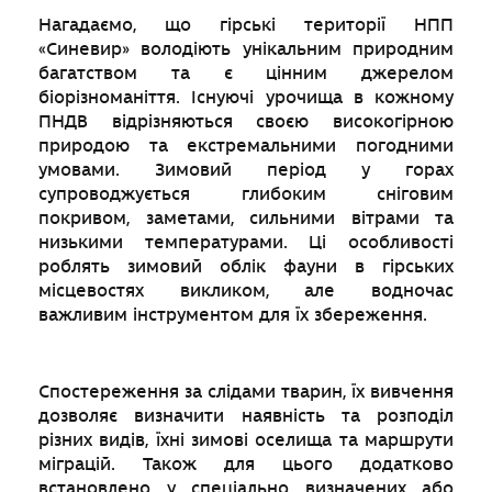
Нагадаємо, що гірські території НПП
«Синевир» володіють унікальним природним
багатством та є цінним джерелом
біорізноманіття. Існуючі урочища в кожному
ПНДВ відрізняються своєю високогірною
природою та екстремальними погодними
умовами. Зимовий період у горах
супроводжується глибоким сніговим
покривом, заметами, сильними вітрами та
низькими температурами. Ці особливості
роблять зимовий облік фауни в гірських
місцевостях викликом, але водночас
важливим інструментом для їх збереження.
Спостереження за слідами тварин, їх вивчення
дозволяє визначити наявність та розподіл
різних видів, їхні зимові оселища та маршрути
міграцій. Також для цього додатково
встановлено у спеціально визначених або