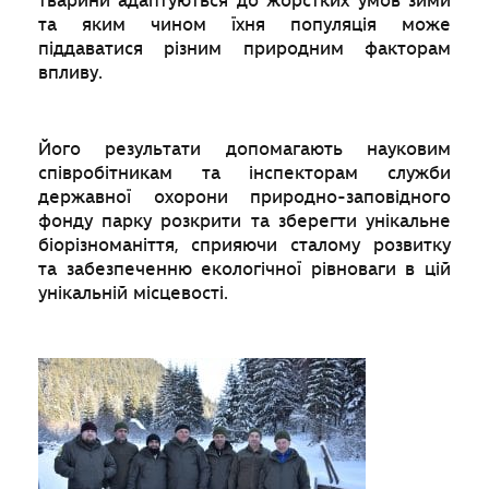
тварини адаптуються до жорстких умов зими
та яким чином їхня популяція може
піддаватися різним природним факторам
впливу.
Його результати допомагають науковим
співробітникам та інспекторам служби
державної охорони природно-заповідного
фонду парку розкрити та зберегти унікальне
біорізноманіття, сприяючи сталому розвитку
та забезпеченню екологічної рівноваги в цій
унікальній місцевості.